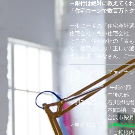
～銀行は絶対に教えてくれ
「住宅ローンで数百万トク
一生に一度の「住宅会社選
住宅会社・悪い住宅会社」
そこで、住宅会社の「表も
て、住宅会社の「正しい選
えします。みなさん、ご一
＜講　　師＞　ファイナン
24日（日）
　                       午
　　　　　　　午後の部　14:0
＜開催場所＞　石川県地場
　　　　　　　本館3階　第6
　　　　　　　金沢市鞍月2
＜申込方法＞　
お申込みは
　　　　　　　「ご相談内