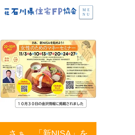
ME
NU
さぁ、「新NISA」を