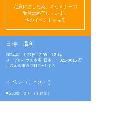
定員に達した為、本セミナーの
受付は終了しています
他のイベントを見る
日時・場所
2024年11月27日 12:09 – 12:14
メープルハウス本店, 日本、〒921-8016 石
川県金沢市東力町ニ−１７３
イベントについて
■参加費：無料（予約制）
■開催日時
11月3日(日）・6日（水）・10日（日）・13
日（水）・17日（日）・20日（水）・24日
（日）・27日（水）