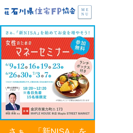
ME
NU
さぁ、「新NISA」を