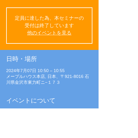
定員に達した為、本セミナーの
受付は終了しています
他のイベントを見る
日時・場所
2024年7月07日 10:50 – 10:55
メープルハウス本店, 日本、〒921-8016 石
川県金沢市東力町ニ−１７３
イベントについて
■参加費：無料（予約制）
■開催日時
6月9日（日）・12日（水）・16日（日）・
19日（水）・23日（日）・26日(水）・30日