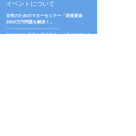
イベントについて
女性のためのマネーセミナー「老後資金
2000万円問題を解決！」
-----------------------------------
あなたは「老後の生活資金」は充分ですか？
準備されていますか？
公的年金だけでは、生活できない時代がすぐ
そこに来ています。
そこで、金沢で大人気のセミナーを
続きを読む >>
金沢でお金に関する相談なら｜石川県住宅FP協会
〒
920-8203
石川県金沢市鞍月3-127 TEL
076-
254-6141