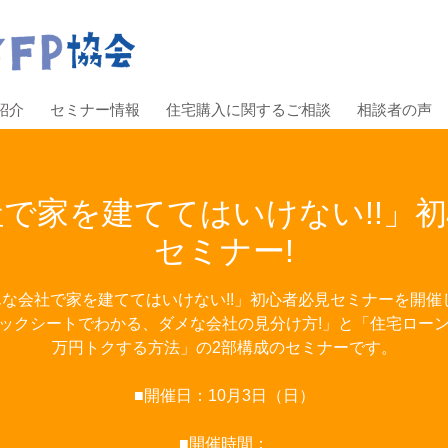
紹介
セミナー情報
住宅購入に関するご相談
相談者の声
で家を建ててはいけない!!」
セミナー!
な会社で家を建ててはいけない!!」初心者必見セミナーを開催
ックシートでわかる、ダメな会社の見分け方!」と「住宅ロー
万円トクする方法」の2部構成のセミナーです。
■開催日：10月3日（日）
■開催時間：