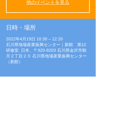
他のイベントを見る
日時・場所
2022年4月19日 10:30 – 12:20
石川県地場産業振興センター｜新館 第12
研修室, 日本、〒920-8203 石川県金沢市鞍
月２丁目２０ 石川県地場産業振興センター
（新館）
イベントについて
□参加費：無料
□開催日時
4月19日（火）
セミナー 10:30-12:20（受付10:00-）
□会　場：石川県地場産業振興センター｜新
館　第12研修室
□定　員：各回先着20組