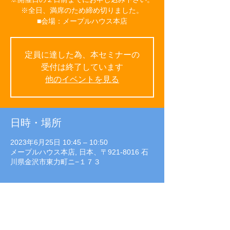
※全日、満席のため締め切りました。
■会場：メープルハウス本店
定員に達した為、本セミナーの
受付は終了しています
他のイベントを見る
日時・場所
2023年6月25日 10:45 – 10:50
メープルハウス本店, 日本、〒921-8016 石
川県金沢市東力町ニ−１７３
イベントについて
■参加費：無料（予約制）
■開催日時