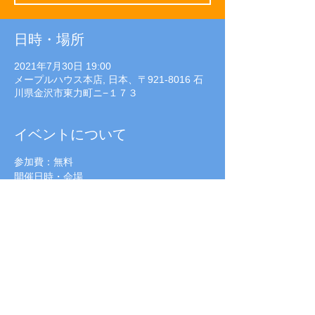
日時・場所
2021年7月30日 19:00
メープルハウス本店, 日本、〒921-8016 石
川県金沢市東力町ニ−１７３
イベントについて
参加費：無料
開催日時・会場
■3月24日（水）・30日（火）10:30-
12:15（受付10:00-）　
■会場：メープルハウス本店（金沢市東力町
二173）
定　員：各回先着15組
託　児：なし（簡易的な遊具はご用意してお
ります）
続きを読む >>