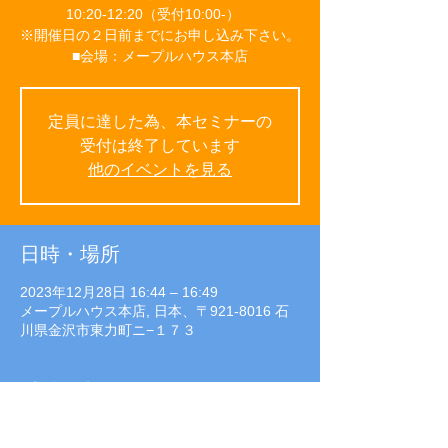
10:20-12:20（受付10:00-）
※開催日の２日前までにお申し込み下さい。
■会場：メープルハウス本店
定員に達した為、本セミナーの
受付は終了しています
他のイベントを見る
日時・場所
2023年12月28日 16:44 – 16:49
メープルハウス本店, 日本、〒921-8016 石
川県金沢市東力町ニ−１７３
イベントについて
■参加費：無料（予約制）