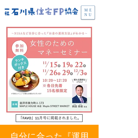
ME
NU
自分に合った『運用