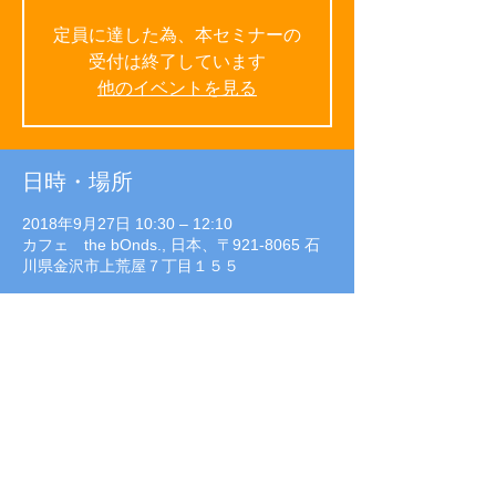
定員に達した為、本セミナーの
受付は終了しています
他のイベントを見る
日時・場所
2018年9月27日 10:30 – 12:10
カフェ the bOnds., 日本、〒921-8065 石
川県金沢市上荒屋７丁目１５５
イベントについて
参加費：無料
対　象：ママ　
会　場：カフェ　the bOnds.
定　員：先着10 名
託児：なし
主催者／（一社）石川県住宅FP協会