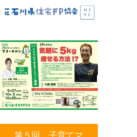
ME
NU
第５回 子育てマ