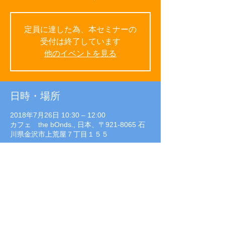
定員に達した為、本セミナーの
受付は終了しています
他のイベントを見る
日時・場所
2018年7月26日 10:30 – 12:00
カフェ the bOnds., 日本、〒921-8065 石
川県金沢市上荒屋７丁目１５５
イベントについて
参加費：無料
対　象：ママ　
会　場：カフェ　the bOnds.
定　員：先着10 名