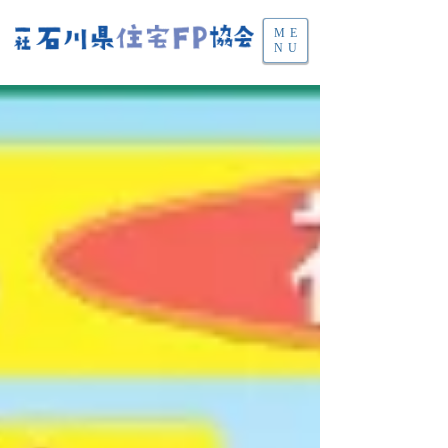
ME
NU