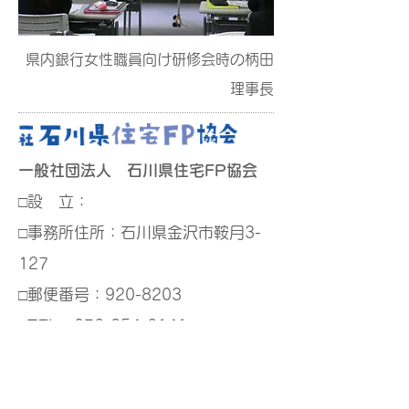
県内銀行女性職員向け研修会時の柄田
理事長
一般社団法人 石川県住宅FP協会
□設 立：
□事務所住所：
石川県金沢市鞍月3-
127
□郵便番号：920-8203
□TEL：
076-254-6141
□FAX：